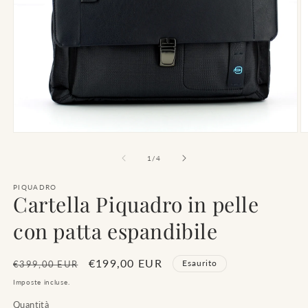
Apri
A
contenuti
c
multimediali
m
su
1
/
4
1
2
in
in
finestra
PIQUADRO
fi
Cartella Piquadro in pelle
modale
m
con patta espandibile
Prezzo
Prezzo
€199,00 EUR
Esaurito
€399,00 EUR
di
scontato
Imposte incluse.
listino
Quantità
Quantità