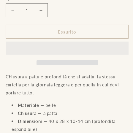
Diminuisci
Aumenta
quantità
quantità
per
per
Cartella
Cartella
Esaurito
Piquadro
Piquadro
in
in
pelle
pelle
con
con
patta
patta
espandibile
espandibile
Chiusura a patta e profondità che si adatta: la stessa
cartella per la giornata leggera e per quella in cui devi
portare tutto.
Materiale
— pelle
Chiusura
— a patta
Dimensioni
— 40 x 28 x 10-14 cm (profondità
espandibile)