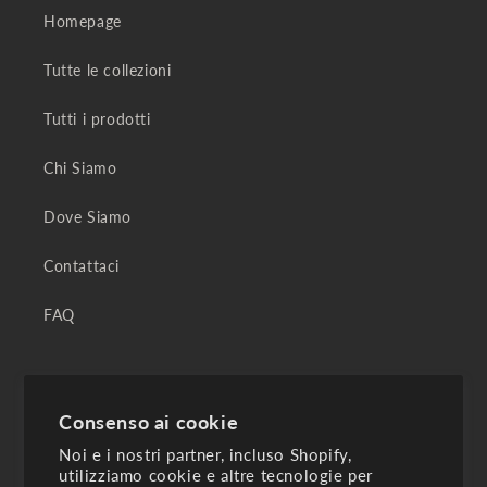
Homepage
Tutte le collezioni
Tutti i prodotti
Chi Siamo
Dove Siamo
Contattaci
FAQ
Diventa un Cliente fidelizzato e ricevi offerte
esclusive
Barbara's Pelletterie
Consenso ai cookie
🟢 Online — Rispondiamo subito!
Noi e i nostri partner, incluso Shopify,
Indirizzo email
utilizziamo cookie e altre tecnologie per