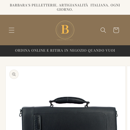
Vai
BARBARA'S PELLETTERIE. ARTIGIANALITÀ ITALIANA. OGNI
direttamente
GIORNO.
ai contenuti
Carrello
ORDINA ONLINE E RITIRA IN NEGOZIO QUANDO VUOI
Passa alle
informazioni
sul prodotto